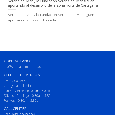
Serena del Mar y la Fundación Serena del Mar siguen
aportando al desarrollo de la zona norte de Cartagena
Serena del Mar y la Fundación Serena del Mar siguen
aportando al desarrollo de la [...]
CONTÁCTANOS
info@serenadelmar.com.co
CENTRO DE VENTAS
Km 8 vía al Mar
Cartagena, Colombia
Lunes - Viernes: 10:00am - 5:00pm
Sábado - Domingo: 10:30am -5:30pm
Festivos: 10:30am -5:30pm
CALLCENTER
+57 605 6549654