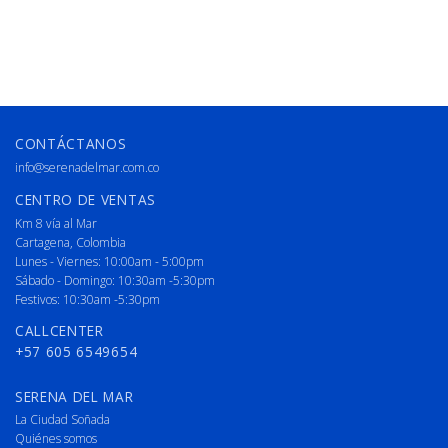
CONTÁCTANOS
info@serenadelmar.com.co
CENTRO DE VENTAS
Km 8 vía al Mar
Cartagena, Colombia
Lunes - Viernes: 10:00am - 5:00pm
Sábado - Domingo: 10:30am -5:30pm
Festivos: 10:30am -5:30pm
CALLCENTER
+57 605 6549654
SERENA DEL MAR
La Ciudad Soñada
Quiénes somos