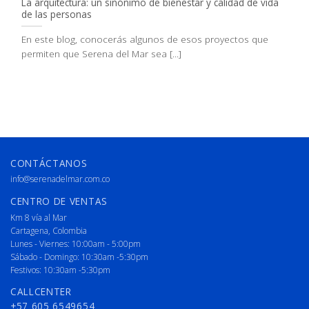
La arquitectura: un sinónimo de bienestar y calidad de vida
de las personas
En este blog, conocerás algunos de esos proyectos que
permiten que Serena del Mar sea [...]
CONTÁCTANOS
info@serenadelmar.com.co
CENTRO DE VENTAS
Km 8 vía al Mar
Cartagena, Colombia
Lunes - Viernes: 10:00am - 5:00pm
Sábado - Domingo: 10:30am -5:30pm
Festivos: 10:30am -5:30pm
CALLCENTER
+57 605 6549654