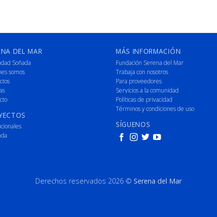
ENA DEL MAR
MÁS INFORMACIÓN
udad Soñada
Fundación Serena del Mar
nes somos
Trabaja con nosotros
ctos
Para proveedores
as
Servicios a la comunidad
cto
Políticas de privacidad
Términos y condiciones de uso
YECTOS
SÍGUENOS
ucionales
nda
Derechos reservados 2026 ©
Serena del Mar