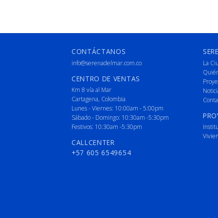
CONTÁCTANOS
SER
info@serenadelmar.com.co
La Ci
Quié
CENTRO DE VENTAS
Proye
Km 8 vía al Mar
Notici
Cartagena, Colombia
Conta
Lunes - Viernes: 10:00am - 5:00pm
PRO
Sábado - Domingo: 10:30am -5:30pm
Festivos: 10:30am -5:30pm
Instit
Vivie
CALLCENTER
+57 605 6549654