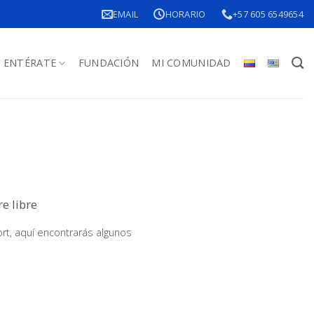
EMAIL
HORARIO
+57 605 6549654
ENTÉRATE
FUNDACIÓN
MI COMUNIDAD
re libre
rt, aquí encontrarás algunos