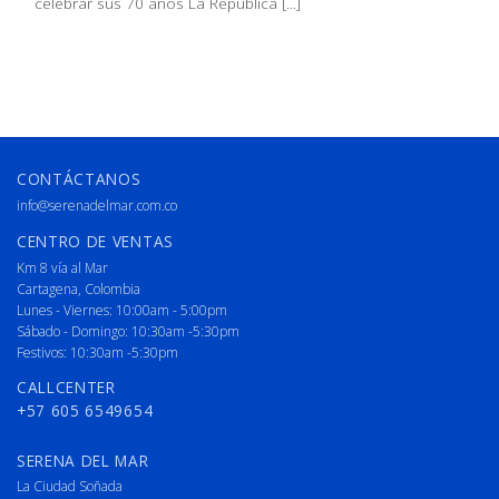
celebrar sus 70 años La Republica [...]
CONTÁCTANOS
info@serenadelmar.com.co
CENTRO DE VENTAS
Km 8 vía al Mar
Cartagena, Colombia
Lunes - Viernes: 10:00am - 5:00pm
Sábado - Domingo: 10:30am -5:30pm
Festivos: 10:30am -5:30pm
CALLCENTER
+57 605 6549654
SERENA DEL MAR
La Ciudad Soñada