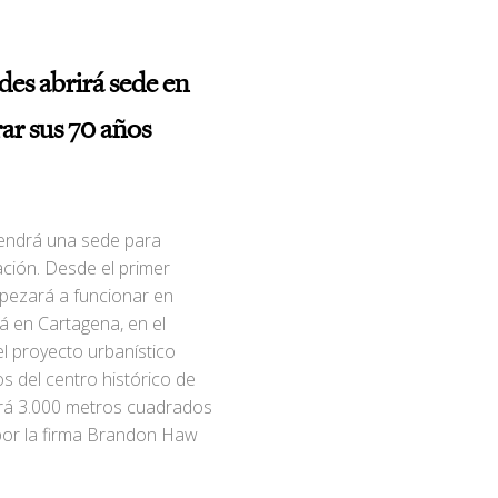
des abrirá sede en
ar sus 70 años
tendrá una sede para
ción. Desde el primer
pezará a funcionar en
á en Cartagena, en el
el proyecto urbanístico
s del centro histórico de
drá 3.000 metros cuadrados
 por la firma Brandon Haw