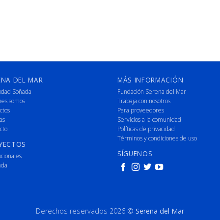
ENA DEL MAR
MÁS INFORMACIÓN
udad Soñada
Fundación Serena del Mar
nes somos
Trabaja con nosotros
ctos
Para proveedores
as
Servicios a la comunidad
cto
Políticas de privacidad
Términos y condiciones de uso
YECTOS
SÍGUENOS
ucionales
nda
Derechos reservados 2026 ©
Serena del Mar