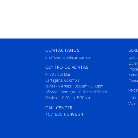
CONTÁCTANOS
SER
info@serenadelmar.com.co
La Ci
Quié
CENTRO DE VENTAS
Proye
Km 8 vía al Mar
Notici
Cartagena, Colombia
Conta
Lunes - Viernes: 10:00am - 5:00pm
PRO
Sábado - Domingo: 10:30am -5:30pm
Festivos: 10:30am -5:30pm
Instit
Vivie
CALLCENTER
+57 605 6549654