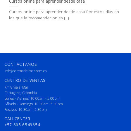
Cursos online para aprender desde casa
Cursos online para aprender desde casa Por estos días en
los que la recomendación es [...]
CONTÁCTANOS
info@serenadelmar.com.co
CENTRO DE VENTAS
Km 8 vía al Mar
Cartagena, Colombia
Lunes - Viernes: 10:00am - 5:00pm
Sábado - Domingo: 10:30am -5:30pm
Festivos: 10:30am -5:30pm
CALLCENTER
+57 605 6549654