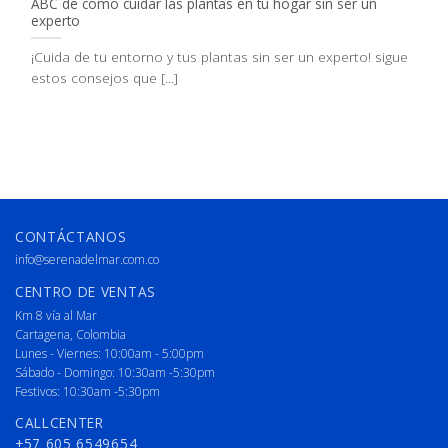
ABC de cómo cuidar las plantas en tu hogar sin ser un
experto
¡Cuida de tu entorno y tus plantas sin ser un experto! sigue
estos consejos que [...]
CONTÁCTANOS
info@serenadelmar.com.co
CENTRO DE VENTAS
Km 8 vía al Mar
Cartagena, Colombia
Lunes - Viernes: 10:00am - 5:00pm
Sábado - Domingo: 10:30am -5:30pm
Festivos: 10:30am -5:30pm
CALLCENTER
+57 605 6549654