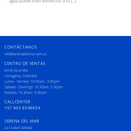
agua puede traer beneficios a tu [...]
CONTÁCTANOS
info@serenadelmar.com.co
CENTRO DE VENTAS
Km 8 vía al Mar
Cartagena, Colombia
Lunes - Viernes: 10:00am - 5:00pm
Sábado - Domingo: 10:30am -5:30pm
Festivos: 10:30am -5:30pm
CALLCENTER
+57 605 6549654
SERENA DEL MAR
La Ciudad Soñada