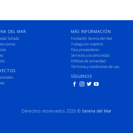
ENA DEL MAR
MÁS INFORMACIÓN
udad Soñada
Fundación Serena del Mar
nes somos
Trabaja con nosotros
ctos
Para proveedores
as
Servicios a la comunidad
cto
Políticas de privacidad
Términos y condiciones de uso
YECTOS
SÍGUENOS
ucionales
nda
Derechos reservados 2026 ©
Serena del Mar