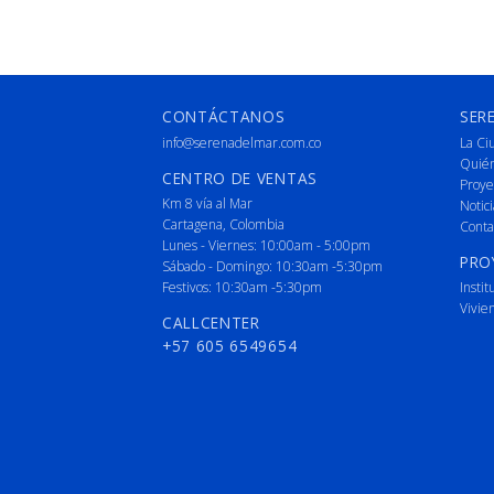
CONTÁCTANOS
SER
info@serenadelmar.com.co
La Ci
Quié
CENTRO DE VENTAS
Proye
Km 8 vía al Mar
Notici
Cartagena, Colombia
Conta
Lunes - Viernes: 10:00am - 5:00pm
PRO
Sábado - Domingo: 10:30am -5:30pm
Festivos: 10:30am -5:30pm
Instit
Vivie
CALLCENTER
+57 605 6549654