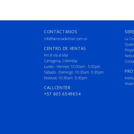
CONTÁCTANOS
SER
info@serenadelmar.com.co
La Ci
Quié
CENTRO DE VENTAS
Proye
Km 8 vía al Mar
Notici
Cartagena, Colombia
Conta
Lunes - Viernes: 10:00am - 5:00pm
PRO
Sábado - Domingo: 10:30am -5:30pm
Festivos: 10:30am -5:30pm
Instit
Vivie
CALLCENTER
+57 605 6549654