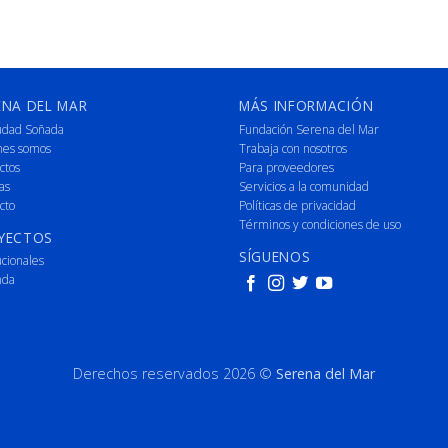
ENA DEL MAR
MÁS INFORMACIÓN
udad Soñada
Fundación Serena del Mar
nes somos
Trabaja con nosotros
ctos
Para proveedores
as
Servicios a la comunidad
cto
Políticas de privacidad
Términos y condiciones de uso
YECTOS
SÍGUENOS
ucionales
nda
Derechos reservados 2026 ©
Serena del Mar