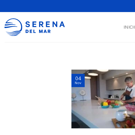
INICI
04
Nov