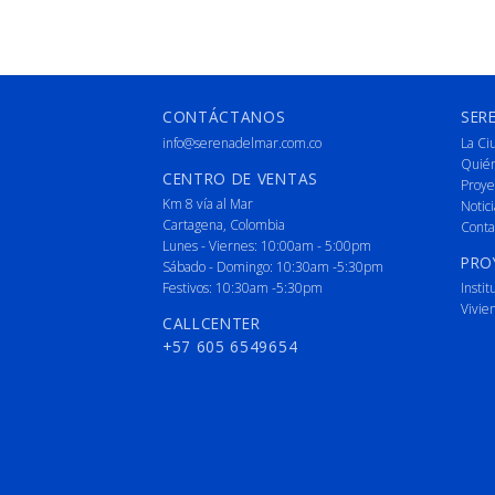
CONTÁCTANOS
SER
info@serenadelmar.com.co
La Ci
Quié
CENTRO DE VENTAS
Proye
Km 8 vía al Mar
Notici
Cartagena, Colombia
Conta
Lunes - Viernes: 10:00am - 5:00pm
PRO
Sábado - Domingo: 10:30am -5:30pm
Festivos: 10:30am -5:30pm
Instit
Vivie
CALLCENTER
+57 605 6549654