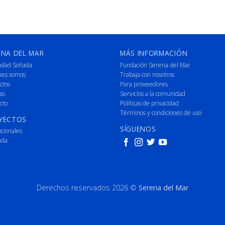
ENA DEL MAR
MÁS INFORMACIÓN
udad Soñada
Fundación Serena del Mar
nes somos
Trabaja con nosotros
ctos
Para proveedores
as
Servicios a la comunidad
cto
Políticas de privacidad
Términos y condiciones de uso
YECTOS
SÍGUENOS
ucionales
nda
Derechos reservados 2026 ©
Serena del Mar