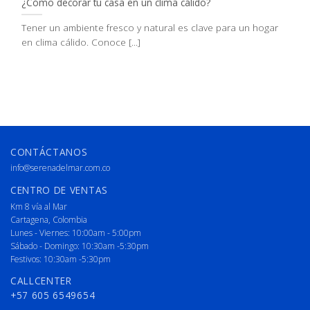
¿Cómo decorar tu casa en un clima cálido?
Tener un ambiente fresco y natural es clave para un hogar
en clima cálido. Conoce [...]
CONTÁCTANOS
info@serenadelmar.com.co
CENTRO DE VENTAS
Km 8 vía al Mar
Cartagena, Colombia
Lunes - Viernes: 10:00am - 5:00pm
Sábado - Domingo: 10:30am -5:30pm
Festivos: 10:30am -5:30pm
CALLCENTER
+57 605 6549654