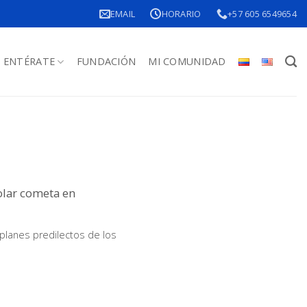
EMAIL
HORARIO
+57 605 6549654
ENTÉRATE
FUNDACIÓN
MI COMUNIDAD
olar cometa en
 planes predilectos de los