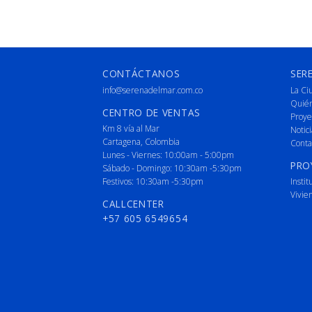
CONTÁCTANOS
SER
info@serenadelmar.com.co
La Ci
Quié
CENTRO DE VENTAS
Proye
Km 8 vía al Mar
Notici
Cartagena, Colombia
Conta
Lunes - Viernes: 10:00am - 5:00pm
PRO
Sábado - Domingo: 10:30am -5:30pm
Festivos: 10:30am -5:30pm
Instit
Vivie
CALLCENTER
+57 605 6549654