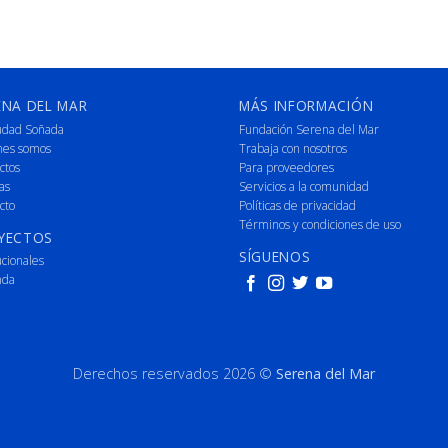
ENA DEL MAR
MÁS INFORMACIÓN
udad Soñada
Fundación Serena del Mar
nes somos
Trabaja con nosotros
ctos
Para proveedores
as
Servicios a la comunidad
cto
Políticas de privacidad
Términos y condiciones de uso
YECTOS
SÍGUENOS
ucionales
nda
Derechos reservados 2026 ©
Serena del Mar