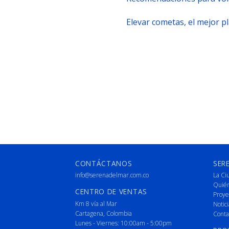
Elevar cometas, el mejor p
CONTÁCTANOS
SER
info@serenadelmar.com.co
La Ci
Quié
CENTRO DE VENTAS
Proye
Km 8 vía al Mar
Notici
Cartagena, Colombia
Conta
Lunes - Viernes: 10:00am - 5:00pm