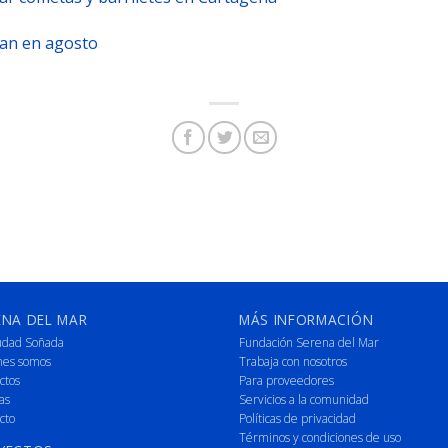
lan en agosto
ENA DEL MAR
MÁS INFORMACIÓN
udad Soñada
Fundación Serena del Mar
nes somos
Trabaja con nosotros
ctos
Para proveedores
as
Servicios a la comunidad
cto
Políticas de privacidad
Términos y condiciones de uso