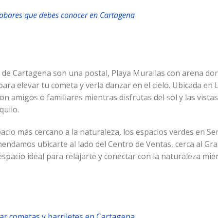
robares que debes conocer en Cartagena
s de Cartagena son una postal, Playa Murallas con arena dor
para elevar tu cometa y verla danzar en el cielo. Ubicada e
on amigos o familiares mientras disfrutas del sol y las vista
quilo.
acio más cercano a la naturaleza, los espacios verdes en Se
mendamos ubicarte al lado del Centro de Ventas, cerca al Gr
pacio ideal para relajarte y conectar con la naturaleza mien
r cometas y barriletes en Cartagena