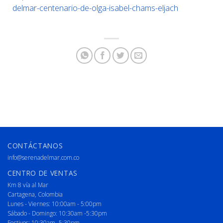
delmar-centenario-de-olga-isabel-chams-eljach
CONTÁCTANOS
info@serenadelmar.com.co
CENTRO DE VENTAS
Km 8 vía al Mar
Cartagena, Colombia
Lunes - Viernes: 10:00am - 5:00pm
Sábado - Domingo: 10:30am -5:30pm
Festivos: 10:30am -5:30pm