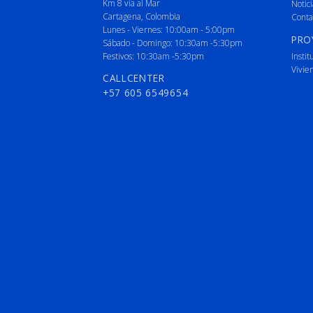
Km 8 vía al Mar
Notici
Cartagena, Colombia
Conta
Lunes - Viernes: 10:00am - 5:00pm
PRO
Sábado - Domingo: 10:30am -5:30pm
Festivos: 10:30am -5:30pm
Instit
Vivie
CALLCENTER
+57 605 6549654