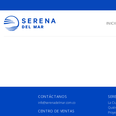
INICI
CONTÁCTANOS
SER
info@serenadelmar.com.co
La Ci
Quié
CENTRO DE VENTAS
Proye