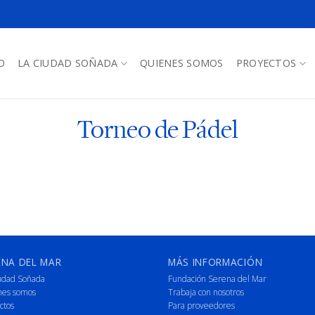
O
LA CIUDAD SOÑADA
QUIENES SOMOS
PROYECTOS
Torneo de Pádel
ENA DEL MAR
MÁS INFORMACIÓN
udad Soñada
Fundación Serena del Mar
nes somos
Trabaja con nosotros
ctos
Para proveedores