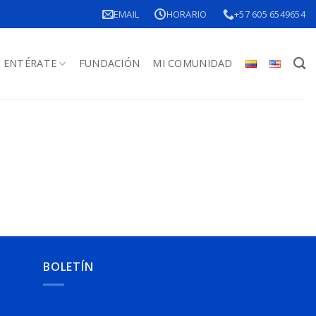
EMAIL
HORARIO
+57 605 6549654
ENTÉRATE
FUNDACIÓN
MI COMUNIDAD
BOLETÍN