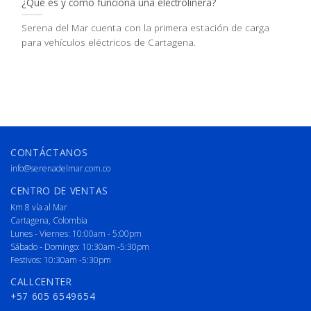
¿Qué es y cómo funciona una electrolinera?
Serena del Mar cuenta con la primera estación de carga
para vehículos eléctricos de Cartagena.
CONTÁCTANOS
info@serenadelmar.com.co
CENTRO DE VENTAS
Km 8 vía al Mar
Cartagena, Colombia
Lunes - Viernes: 10:00am - 5:00pm
Sábado - Domingo: 10:30am -5:30pm
Festivos: 10:30am -5:30pm
CALLCENTER
+57 605 6549654