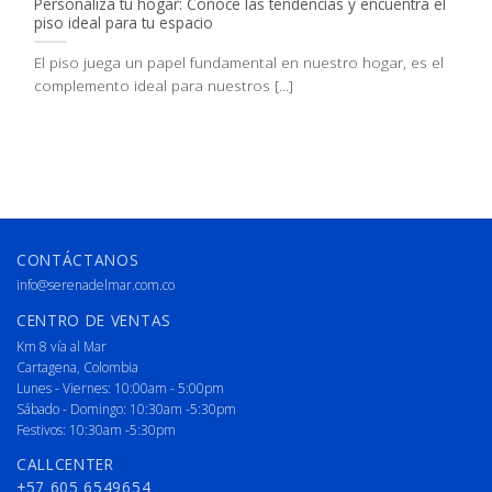
Personaliza tu hogar: Conoce las tendencias y encuentra el
piso ideal para tu espacio
El piso juega un papel fundamental en nuestro hogar, es el
complemento ideal para nuestros [...]
CONTÁCTANOS
info@serenadelmar.com.co
CENTRO DE VENTAS
Km 8 vía al Mar
Cartagena, Colombia
Lunes - Viernes: 10:00am - 5:00pm
Sábado - Domingo: 10:30am -5:30pm
Festivos: 10:30am -5:30pm
CALLCENTER
+57 605 6549654