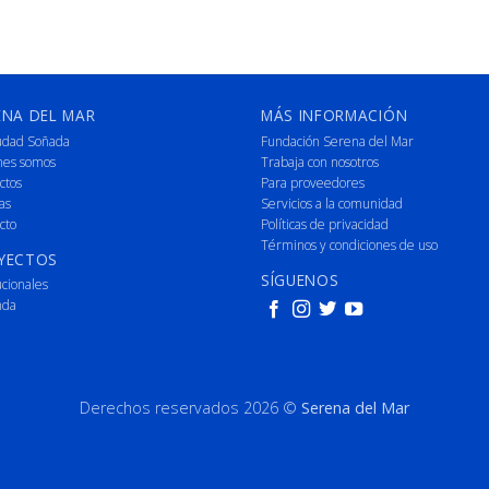
ENA DEL MAR
MÁS INFORMACIÓN
udad Soñada
Fundación Serena del Mar
nes somos
Trabaja con nosotros
ctos
Para proveedores
as
Servicios a la comunidad
cto
Políticas de privacidad
Términos y condiciones de uso
YECTOS
SÍGUENOS
ucionales
nda
Derechos reservados 2026 ©
Serena del Mar