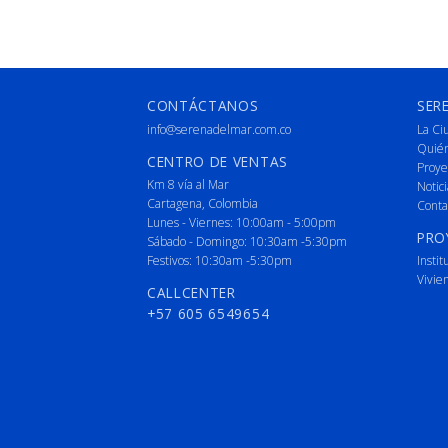
CONTÁCTANOS
SER
info@serenadelmar.com.co
La Ci
Quié
CENTRO DE VENTAS
Proye
Km 8 vía al Mar
Notici
Cartagena, Colombia
Conta
Lunes - Viernes: 10:00am - 5:00pm
PRO
Sábado - Domingo: 10:30am -5:30pm
Festivos: 10:30am -5:30pm
Instit
Vivie
CALLCENTER
+57 605 6549654