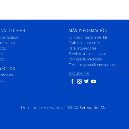
ENA DEL MAR
MÁS INFORMACIÓN
udad Soñada
Fundación Serena del Mar
nes somos
Trabaja con nosotros
ctos
Para proveedores
as
Servicios a la comunidad
cto
Políticas de privacidad
Términos y condiciones de uso
YECTOS
SÍGUENOS
ucionales
nda
Derechos reservados 2026 ©
Serena del Mar