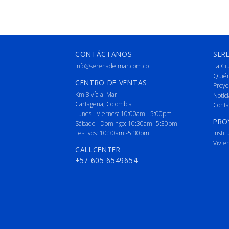
CONTÁCTANOS
SER
info@serenadelmar.com.co
La Ci
Quié
CENTRO DE VENTAS
Proye
Km 8 vía al Mar
Notici
Cartagena, Colombia
Conta
Lunes - Viernes: 10:00am - 5:00pm
PRO
Sábado - Domingo: 10:30am -5:30pm
Festivos: 10:30am -5:30pm
Instit
Vivie
CALLCENTER
+57 605 6549654