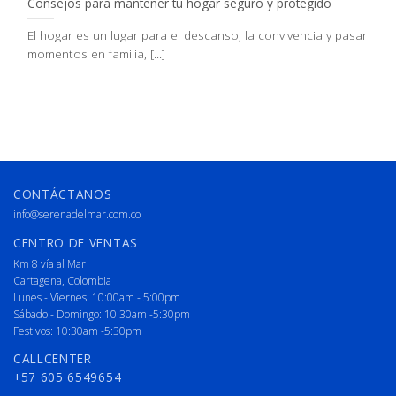
Consejos para mantener tu hogar seguro y protegido
El hogar es un lugar para el descanso, la convivencia y pasar
momentos en familia, [...]
CONTÁCTANOS
info@serenadelmar.com.co
CENTRO DE VENTAS
Km 8 vía al Mar
Cartagena, Colombia
Lunes - Viernes: 10:00am - 5:00pm
Sábado - Domingo: 10:30am -5:30pm
Festivos: 10:30am -5:30pm
CALLCENTER
+57 605 6549654