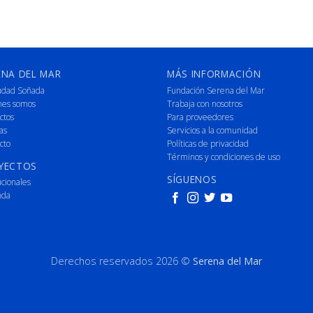
ENA DEL MAR
MÁS INFORMACIÓN
udad Soñada
Fundación Serena del Mar
nes somos
Trabaja con nosotros
ctos
Para proveedores
as
Servicios a la comunidad
cto
Políticas de privacidad
Términos y condiciones de uso
YECTOS
SÍGUENOS
ucionales
nda
Derechos reservados 2026 ©
Serena del Mar