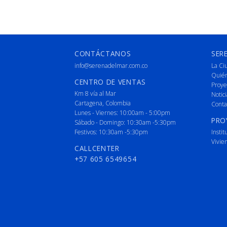
CONTÁCTANOS
SER
info@serenadelmar.com.co
La Ci
Quié
CENTRO DE VENTAS
Proye
Km 8 vía al Mar
Notici
Cartagena, Colombia
Conta
Lunes - Viernes: 10:00am - 5:00pm
PRO
Sábado - Domingo: 10:30am -5:30pm
Festivos: 10:30am -5:30pm
Instit
Vivie
CALLCENTER
+57 605 6549654