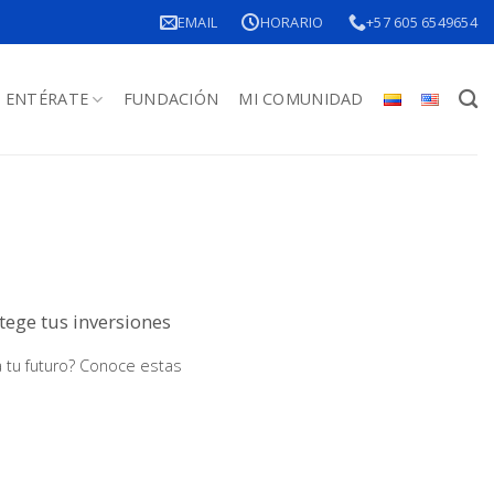
EMAIL
HORARIO
+57 605 6549654
ENTÉRATE
FUNDACIÓN
MI COMUNIDAD
tege tus inversiones
a tu futuro? Conoce estas