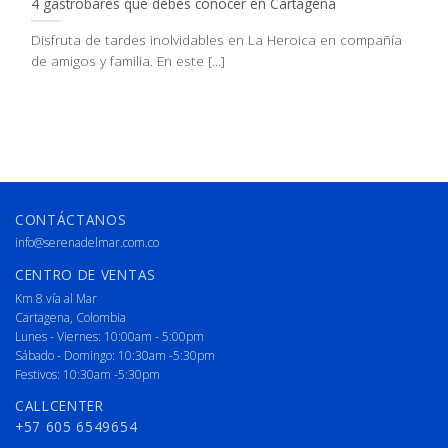
4 gastrobares que debes conocer en Cartagena
Disfruta de tardes inolvidables en La Heroica en compañía
de amigos y familia. En este [...]
CONTÁCTANOS
info@serenadelmar.com.co
CENTRO DE VENTAS
Km 8 vía al Mar
Cartagena, Colombia
Lunes - Viernes: 10:00am - 5:00pm
Sábado - Domingo: 10:30am -5:30pm
Festivos: 10:30am -5:30pm
CALLCENTER
+57 605 6549654