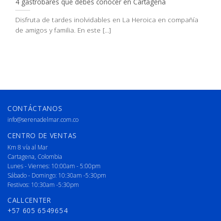
4 gastrobares que debes conocer en Cartagena
Disfruta de tardes inolvidables en La Heroica en compañía
de amigos y familia. En este [...]
CONTÁCTANOS
info@serenadelmar.com.co
CENTRO DE VENTAS
Km 8 vía al Mar
Cartagena, Colombia
Lunes - Viernes: 10:00am - 5:00pm
Sábado - Domingo: 10:30am -5:30pm
Festivos: 10:30am -5:30pm
CALLCENTER
+57 605 6549654