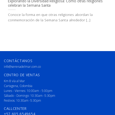
Explorando la Diversidad Religiosa: Cómo otras religiones
celebran la Semana Santa
Conoce la forma en que otras religiones abordan la
conmemoración de la Semana Santa alrededor [...]
CONTÁCTANOS
info@serenadelmar.com.co
CENTRO DE VENTAS
Km 8 vía al Mar
Cartagena, Colombia
Lunes - Viernes: 10:00am - 5:00pm
Sábado - Domingo: 10:30am -5:30pm
Festivos: 10:30am -5:30pm
CALLCENTER
+57 605 6549654