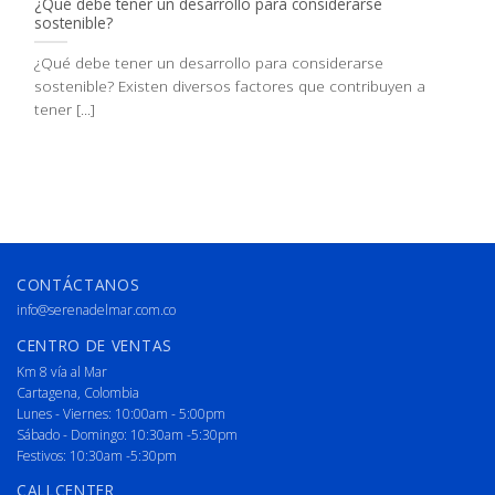
¿Qué debe tener un desarrollo para considerarse
sostenible?
¿Qué debe tener un desarrollo para considerarse
sostenible? Existen diversos factores que contribuyen a
tener [...]
CONTÁCTANOS
info@serenadelmar.com.co
CENTRO DE VENTAS
Km 8 vía al Mar
Cartagena, Colombia
Lunes - Viernes: 10:00am - 5:00pm
Sábado - Domingo: 10:30am -5:30pm
Festivos: 10:30am -5:30pm
CALLCENTER