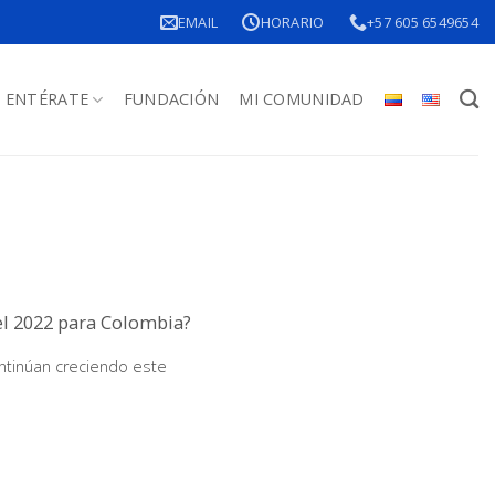
EMAIL
HORARIO
+57 605 6549654
ENTÉRATE
FUNDACIÓN
MI COMUNIDAD
el 2022 para Colombia?
ntinúan creciendo este