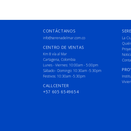
CONTÁCTANOS
SER
info@serenadelmar.com.co
La Ci
Quié
CENTRO DE VENTAS
Proye
Km 8 vía al Mar
Notici
Cartagena, Colombia
Conta
Lunes - Viernes: 10:00am - 5:00pm
PRO
Sábado - Domingo: 10:30am -5:30pm
Festivos: 10:30am -5:30pm
Instit
Vivie
CALLCENTER
+57 605 6549654