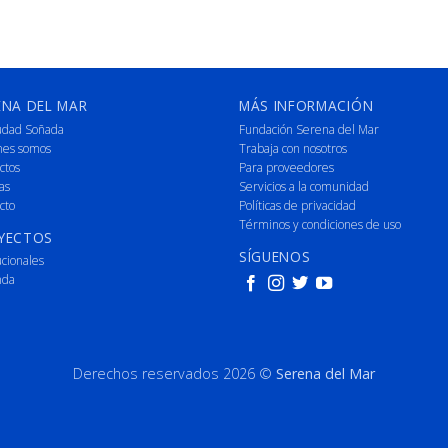
ENA DEL MAR
MÁS INFORMACIÓN
udad Soñada
Fundación Serena del Mar
nes somos
Trabaja con nosotros
ctos
Para proveedores
as
Servicios a la comunidad
cto
Políticas de privacidad
Términos y condiciones de uso
YECTOS
SÍGUENOS
ucionales
nda
Derechos reservados 2026 ©
Serena del Mar