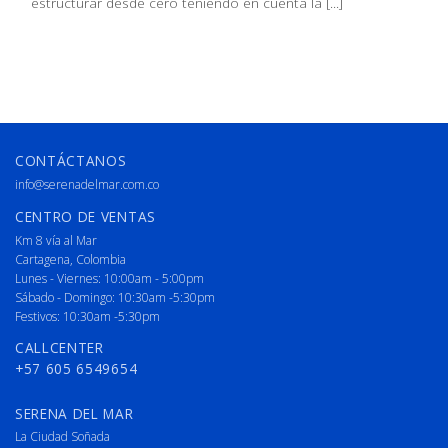
estructurar desde cero teniendo en cuenta la [...]
CONTÁCTANOS
info@serenadelmar.com.co
CENTRO DE VENTAS
Km 8 vía al Mar
Cartagena, Colombia
Lunes - Viernes: 10:00am - 5:00pm
Sábado - Domingo: 10:30am -5:30pm
Festivos: 10:30am -5:30pm
CALLCENTER
+57 605 6549654
SERENA DEL MAR
La Ciudad Soñada