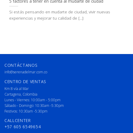
5 factores a tener en cuenta al mudarte de ciudad
Si estás pensando en mudarte de ciudad, vivir nuevas
experiencias y mejorar tu calidad de [...]
CONTÁCTANOS
info@serenadelmar.com.co
CENTRO DE VENTAS
Km 8 vía al Mar
Cartagena, Colombia
Lunes - Viernes: 10:00am - 5:00pm
Sábado - Domingo: 10:30am -5:30pm
Festivos: 10:30am -5:30pm
CALLCENTER
+57 605 6549654