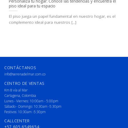
Personaliza tu hogar: Conoce las tendencias y encuentra el
piso ideal para tu espacio
El piso juega un papel fundamental en nuestro hogar, es el
complemento ideal para nuestros [...]
CONTÁCTANOS
info@serenadelmar.com.co
CENTRO DE VENTAS
Km 8 vía al Mar
Cartagena, Colombia
Lunes - Viernes: 10:00am - 5:00pm
Sábado - Domingo: 10:30am -5:30pm
Festivos: 10:30am -5:30pm
CALLCENTER
+57 605 6549654