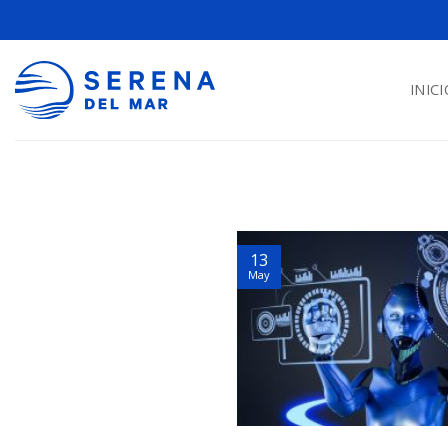
INICI
13
May