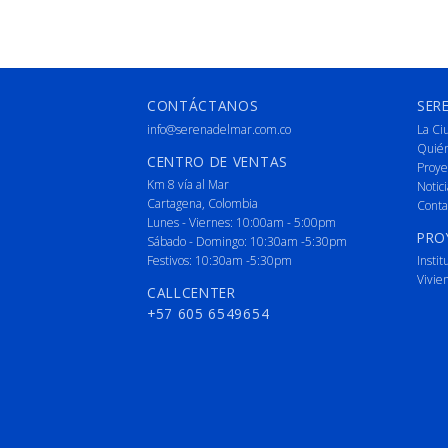
CONTÁCTANOS
SER
info@serenadelmar.com.co
La Ci
Quié
CENTRO DE VENTAS
Proye
Km 8 vía al Mar
Notici
Cartagena, Colombia
Conta
Lunes - Viernes: 10:00am - 5:00pm
PRO
Sábado - Domingo: 10:30am -5:30pm
Festivos: 10:30am -5:30pm
Instit
Vivie
CALLCENTER
+57 605 6549654