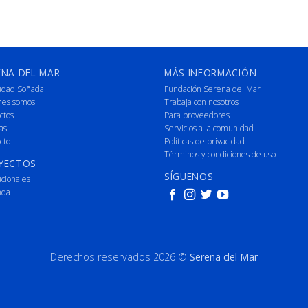
ENA DEL MAR
MÁS INFORMACIÓN
udad Soñada
Fundación Serena del Mar
nes somos
Trabaja con nosotros
ctos
Para proveedores
as
Servicios a la comunidad
cto
Políticas de privacidad
Términos y condiciones de uso
YECTOS
SÍGUENOS
ucionales
nda
Derechos reservados 2026 ©
Serena del Mar