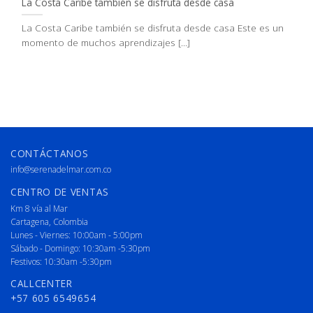
La Costa Caribe también se disfruta desde casa
La Costa Caribe también se disfruta desde casa Este es un
momento de muchos aprendizajes [...]
CONTÁCTANOS
info@serenadelmar.com.co
CENTRO DE VENTAS
Km 8 vía al Mar
Cartagena, Colombia
Lunes - Viernes: 10:00am - 5:00pm
Sábado - Domingo: 10:30am -5:30pm
Festivos: 10:30am -5:30pm
CALLCENTER
+57 605 6549654