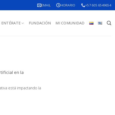
EMAIL
HORARIO
+57 605 6549654
ENTÉRATE
FUNDACIÓN
MI COMUNIDAD
ificial en la
rativa está impactando la