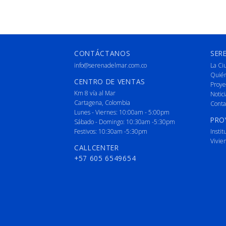
CONTÁCTANOS
SER
info@serenadelmar.com.co
La Ci
Quié
CENTRO DE VENTAS
Proye
Km 8 vía al Mar
Notici
Cartagena, Colombia
Conta
Lunes - Viernes: 10:00am - 5:00pm
PRO
Sábado - Domingo: 10:30am -5:30pm
Festivos: 10:30am -5:30pm
Instit
Vivie
CALLCENTER
+57 605 6549654