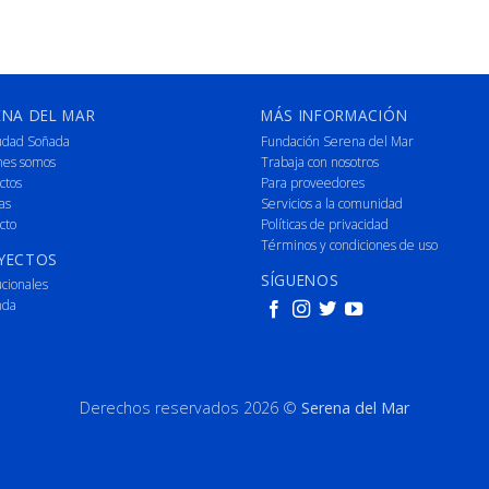
ENA DEL MAR
MÁS INFORMACIÓN
udad Soñada
Fundación Serena del Mar
nes somos
Trabaja con nosotros
ctos
Para proveedores
as
Servicios a la comunidad
cto
Políticas de privacidad
Términos y condiciones de uso
YECTOS
SÍGUENOS
ucionales
nda
Derechos reservados 2026 ©
Serena del Mar