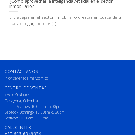
¿Cómo aprovechar la Inteligencia Artificial en el sector
inmobiliario?
Si trabajas en el sector inmobiliario o estás en busca de un
nuevo hogar, conoce [...]
CONTÁCTANOS
info@serenadelmar.com.co
CENTRO DE VENTAS
Km 8 vía al Mar
Cartagena, Colombia
Lunes - Viernes: 10:00am - 5:00pm
Sábado - Domingo: 10:30am -5:30pm
Festivos: 10:30am -5:30pm
CALLCENTER
+57 605 6549654