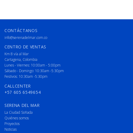
CONTÁCTANOS
info@serenadelmar.com.co
CENTRO DE VENTAS
Km 8 vía al Mar
Cartagena, Colombia
Lunes - Viernes: 10:00am - 5:00pm
Sábado - Domingo: 10:30am -5:30pm
Festivos: 10:30am -5:30pm
CALLCENTER
+57 605 6549654
SERENA DEL MAR
La Ciudad Soñada
Quiénes somos
Proyectos
Noticias