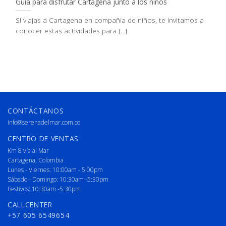
Guía para disfrutar Cartagena junto a los niños
Si viajas a Cartagena en compañía de niños, te invitamos a
conocer estas actividades para [...]
CONTÁCTANOS
info@serenadelmar.com.co
CENTRO DE VENTAS
Km 8 vía al Mar
Cartagena, Colombia
Lunes - Viernes: 10:00am - 5:00pm
Sábado - Domingo: 10:30am -5:30pm
Festivos: 10:30am -5:30pm
CALLCENTER
+57 605 6549654