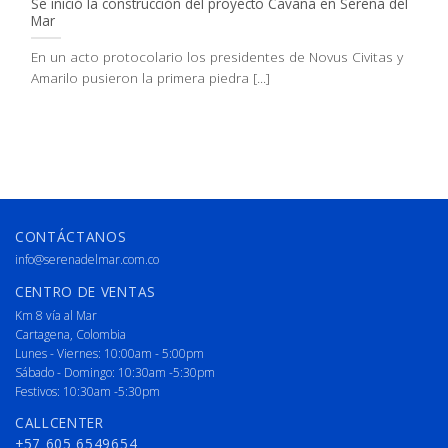
Se inició la construcción del proyecto Cavana en Serena del
Mar
En un acto protocolario los presidentes de Novus Civitas y
Amarilo pusieron la primera piedra [...]
CONTÁCTANOS
info@serenadelmar.com.co
CENTRO DE VENTAS
Km 8 vía al Mar
Cartagena, Colombia
Lunes - Viernes: 10:00am - 5:00pm
Sábado - Domingo: 10:30am -5:30pm
Festivos: 10:30am -5:30pm
CALLCENTER
+57 605 6549654