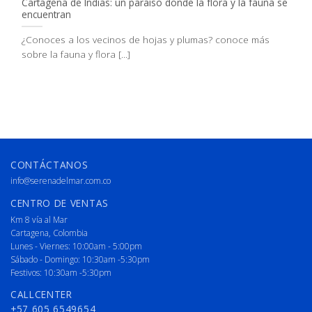
Cartagena de Indias: un paraíso donde la flora y la fauna se
encuentran
¿Conoces a los vecinos de hojas y plumas? conoce más
sobre la fauna y flora [...]
CONTÁCTANOS
info@serenadelmar.com.co
CENTRO DE VENTAS
Km 8 vía al Mar
Cartagena, Colombia
Lunes - Viernes: 10:00am - 5:00pm
Sábado - Domingo: 10:30am -5:30pm
Festivos: 10:30am -5:30pm
CALLCENTER
+57 605 6549654