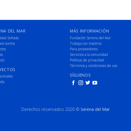
ENA DEL MAR
MÁS INFORMACIÓN
udad Soñada
Fundación Serena del Mar
nes somos
Trabaja con nosotros
ctos
Para proveedores
as
Servicios a la comunidad
cto
Políticas de privacidad
Términos y condiciones de uso
YECTOS
SÍGUENOS
ucionales
nda
Derechos reservados 2026 ©
Serena del Mar