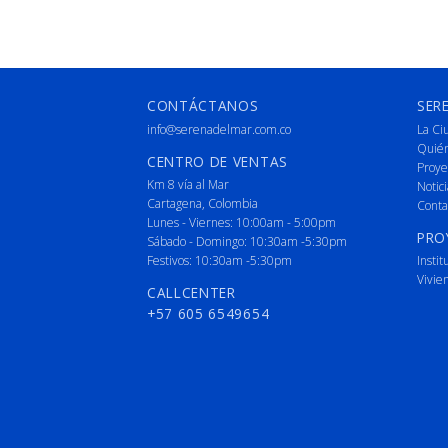
CONTÁCTANOS
SER
info@serenadelmar.com.co
La Ci
Quié
CENTRO DE VENTAS
Proye
Km 8 vía al Mar
Notici
Cartagena, Colombia
Conta
Lunes - Viernes: 10:00am - 5:00pm
PRO
Sábado - Domingo: 10:30am -5:30pm
Festivos: 10:30am -5:30pm
Instit
Vivie
CALLCENTER
+57 605 6549654