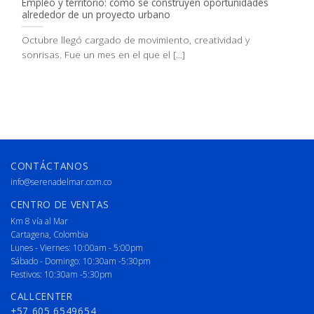
Empleo y territorio: cómo se construyen oportunidades
alrededor de un proyecto urbano
Octubre llegó cargado de movimiento, creatividad y
sonrisas. Fue un mes en el que el [...]
CONTÁCTANOS
info@serenadelmar.com.co
CENTRO DE VENTAS
Km 8 vía al Mar
Cartagena, Colombia
Lunes - Viernes: 10:00am - 5:00pm
Sábado - Domingo: 10:30am -5:30pm
Festivos: 10:30am -5:30pm
CALLCENTER
+57 605 6549654