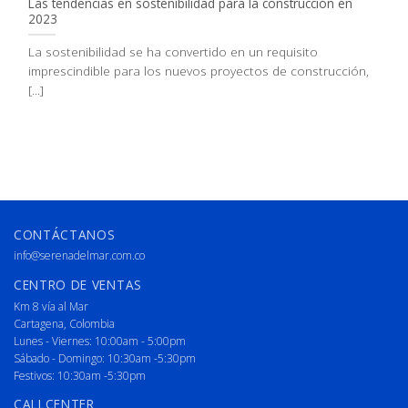
Las tendencias en sostenibilidad para la construcción en
2023
La sostenibilidad se ha convertido en un requisito
imprescindible para los nuevos proyectos de construcción,
[...]
CONTÁCTANOS
info@serenadelmar.com.co
CENTRO DE VENTAS
Km 8 vía al Mar
Cartagena, Colombia
Lunes - Viernes: 10:00am - 5:00pm
Sábado - Domingo: 10:30am -5:30pm
Festivos: 10:30am -5:30pm
CALLCENTER