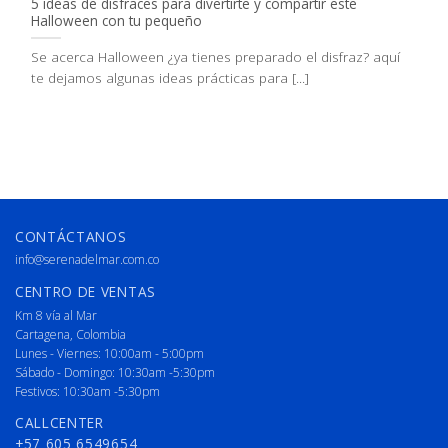
5 ideas de disfraces para divertirte y compartir este
Halloween con tu pequeño
Se acerca Halloween ¿ya tienes preparado el disfraz? aquí
te dejamos algunas ideas prácticas para [...]
CONTÁCTANOS
info@serenadelmar.com.co
CENTRO DE VENTAS
Km 8 vía al Mar
Cartagena, Colombia
Lunes - Viernes: 10:00am - 5:00pm
Sábado - Domingo: 10:30am -5:30pm
Festivos: 10:30am -5:30pm
CALLCENTER
+57 605 6549654