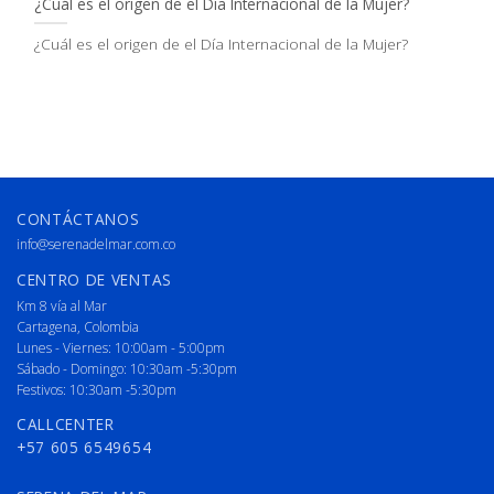
¿Cuál es el origen de el Día Internacional de la Mujer?
¿Cuál es el origen de el Día Internacional de la Mujer?
CONTÁCTANOS
info@serenadelmar.com.co
CENTRO DE VENTAS
Km 8 vía al Mar
Cartagena, Colombia
Lunes - Viernes: 10:00am - 5:00pm
Sábado - Domingo: 10:30am -5:30pm
Festivos: 10:30am -5:30pm
CALLCENTER
+57 605 6549654