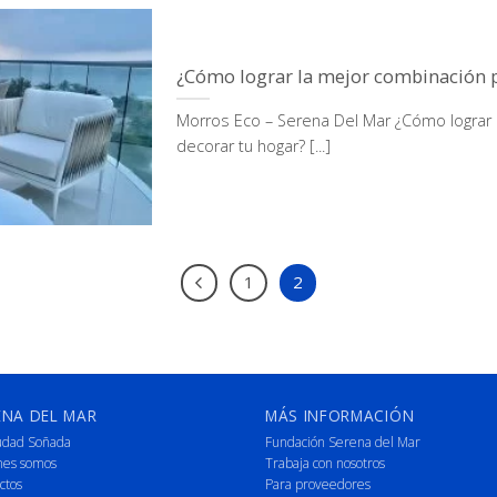
¿Cómo lograr la mejor combinación p
Morros Eco – Serena Del Mar ¿Cómo lograr 
decorar tu hogar? [...]
1
2
ENA DEL MAR
MÁS INFORMACIÓN
udad Soñada
Fundación Serena del Mar
nes somos
Trabaja con nosotros
ctos
Para proveedores