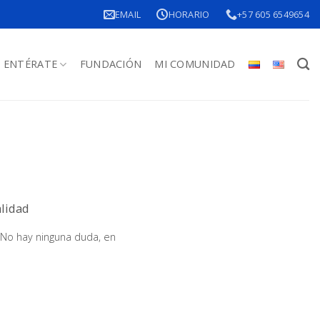
EMAIL
HORARIO
+57 605 6549654
ENTÉRATE
FUNDACIÓN
MI COMUNIDAD
alidad
 No hay ninguna duda, en