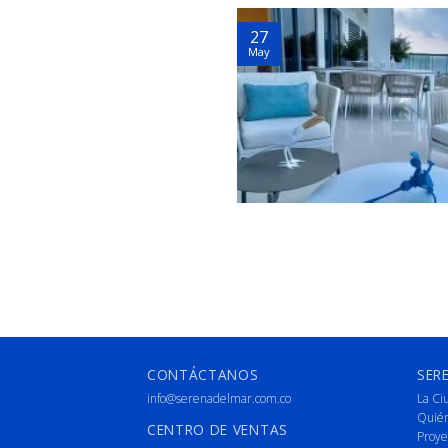
27
May
CONTÁCTANOS
SER
info@serenadelmar.com.co
La Ci
Quié
CENTRO DE VENTAS
Proye