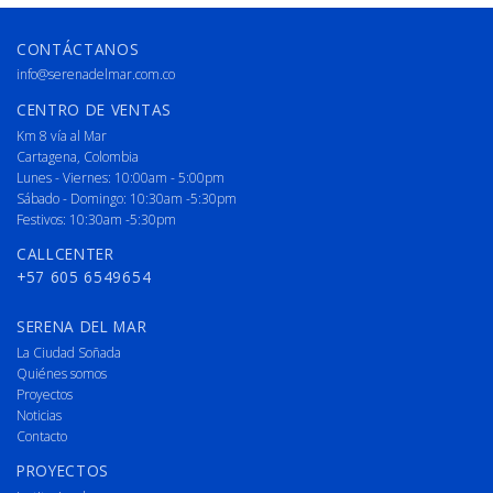
CONTÁCTANOS
info@serenadelmar.com.co
CENTRO DE VENTAS
Km 8 vía al Mar
Cartagena, Colombia
Lunes - Viernes: 10:00am - 5:00pm
Sábado - Domingo: 10:30am -5:30pm
Festivos: 10:30am -5:30pm
CALLCENTER
+57 605 6549654
SERENA DEL MAR
La Ciudad Soñada
Quiénes somos
Proyectos
Noticias
Contacto
PROYECTOS