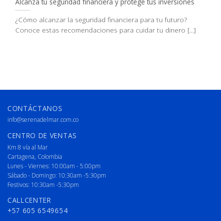
Alcanza tu seguridad financiera y protege tus inversiones
¿Cómo alcanzar la seguridad financiera para tu futuro?
Conoce estas recomendaciones para cuidar tu dinero [...]
CONTÁCTANOS
info@serenadelmar.com.co
CENTRO DE VENTAS
Km 8 vía al Mar
Cartagena, Colombia
Lunes - Viernes: 10:00am - 5:00pm
Sábado - Domingo: 10:30am -5:30pm
Festivos: 10:30am -5:30pm
CALLCENTER
+57 605 6549654