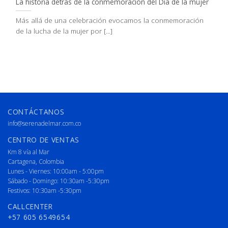
La historia detrás de la conmemoración del Día de la mujer
Más allá de una celebración evocamos la conmemoración
de la lucha de la mujer por [...]
CONTÁCTANOS
info@serenadelmar.com.co
CENTRO DE VENTAS
Km 8 vía al Mar
Cartagena, Colombia
Lunes - Viernes: 10:00am - 5:00pm
Sábado - Domingo: 10:30am -5:30pm
Festivos: 10:30am -5:30pm
CALLCENTER
+57 605 6549654