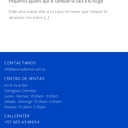
Pequeños ajustes que le cambian la cara a tu hogar
Dale una nueva vida a tu casa sin tener que romper la
alcancía con estos [...]
CONTÁCTANOS
info@serenadelmar.com.co
CENTRO DE VENTAS
Km 8 vía al Mar
Cartagena, Colombia
Lunes - Viernes: 10:00am - 5:00pm
Sábado - Domingo: 10:30am -5:30pm
Festivos: 10:30am -5:30pm
CALLCENTER
+57 605 6549654