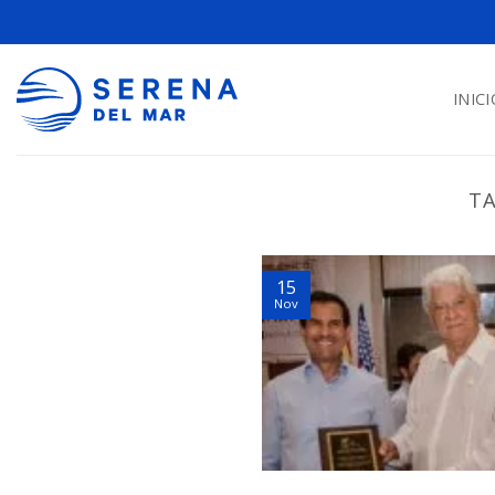
INICI
TA
15
Nov