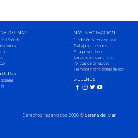
ENA DEL MAR
MÁS INFORMACIÓN
udad Soñada
Fundación Serena del Mar
nes somos
Trabaja con nosotros
ctos
Para proveedores
as
Servicios a la comunidad
cto
Políticas de privacidad
Términos y condiciones de uso
YECTOS
SÍGUENOS
ucionales
nda
Derechos reservados 2026 ©
Serena del Mar