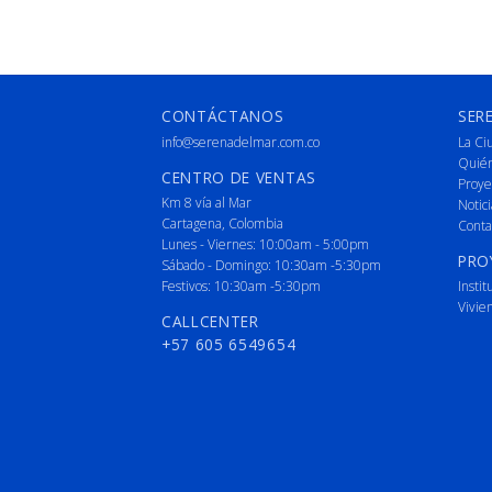
CONTÁCTANOS
SER
info@serenadelmar.com.co
La Ci
Quié
CENTRO DE VENTAS
Proye
Km 8 vía al Mar
Notici
Cartagena, Colombia
Conta
Lunes - Viernes: 10:00am - 5:00pm
PRO
Sábado - Domingo: 10:30am -5:30pm
Festivos: 10:30am -5:30pm
Instit
Vivie
CALLCENTER
+57 605 6549654